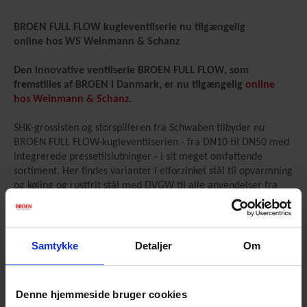
BROEN FULL FLOW kugleventilserie nu tilgængelig
online hos WS Weinmann & Schanz
Den innovative ventilserie BROEN FULL FLOW, som
fremstilles af BROEN i Danmark, er nu tilgængelig
online
hos Weinmann & Schanz
.
SHK-grossisten og storspilleren fra Schwaben tilbyder nu
BROEN FULL FLOW-kugleventilserien - fra DN10 til DN50 med
integrerede pressetilslutninger - i sit meget omfattende
sortiment. Her findes varianter i elforzinket stål til opvarmning
og køling og rustfrit stål med DVGW til alle anvendelser fra
-35 °C til +135 °C kontinuerlig temperatur.
Ventilerne leveres med enten et ergonomisk standardhåndtag,
et pladsbesparende T-håndtag til installationer med
Samtykke
Detaljer
Om
begrænset plads eller et gear-greb med anti-trykstød
teknologi og kontrolleret åben/luk funktion.
Andre typer greb,
med f.eks. høj, ikke-roterende spindel for stærkere
Denne hjemmeside bruger cookies
kuldeisolering, kan også bestilles.