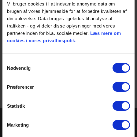
Vi bruger cookies til at indsamle anonyme data om
BROEN har i mere end 70 år været førende indenfor udvikling
brugen af vores hjemmeside for at forbedre kvaliteten af
og produktion af pålidelig og intelligent ventilteknologi til
din oplevelse. Data bruges ligeledes til analyse af
regulering af vand, luft og gas. BROEN leverer ventilløsninger
trafikken - og vi deler disse oplysninger med vores
til VVS-, fjernvarme og køl-, naturgas-, marine- og
partnere inden for bl.a. sociale medier.
Læs mere om
energisektoren.
cookies i vores privatlivspolik
.
Find yderligere oplysninger om BROEN FULL FLOW her:
https://www.broen.dk/produkter/broen-full-flow/broen-full-
flow/
Samtykkevalg
Nødvendig
Share
Præferencer
Statistik
Marketing