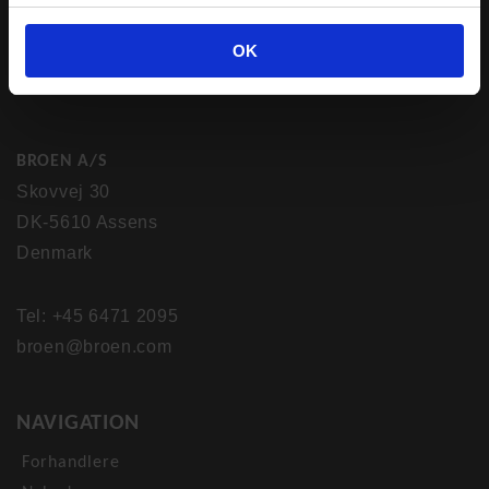
OK
BROEN A/S
Skovvej 30
DK-5610 Assens
Denmark
Tel: +45 6471 2095
broen@broen.com
NAVIGATION
Forhandlere