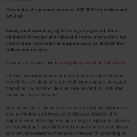
Opsamling af regnvand sparer ca. 800.000 liter drikkevand
om året
Forsøg med opsamling og filtrering af regnvand, for at
minimere forbruget af drikkevand i vores produktion, har
indtil videre resulteret i en besparelse på ca. 800.000 liter
drikkevand om året.
Læs mere om vores nye
bæredygtige produktionshal i Assens
I Broens produktion har vi altid brugt demineraliseret vand
fremstillet ved hjælp af et omvendt osmoseanlæg. Anlægget
fremstiller ca. 600 liter demineraliseret vand af 1.000 liter
forsynings- og drikkevand.
Med ønsket om at skabe en mere bæredygtig produktion ved
bl.a. at minimere forbruget af drikkevand, startede vi for
nogle år siden et forsøg med opsamling af regnvand. I starten
var forsøget helt lavpraktisk med en tank under et nedløbsrør,
som var påmonteret en filterpose. Metoden til opsamling af