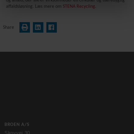
og affald, der sikrer virksomheder en cirkulær og bæredygtig
affaldsløsning. Læs mere om
STENA Recycling
.
Share
BROEN A/S
Skovvej 30