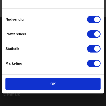
Samtykkevalg
Nødvendig
Præferencer
Statistik
Marketing
BROEN A/S
Skovvej 30
OK
DK-5610 Assens
Denmark