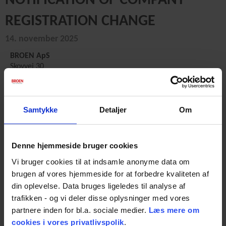
NOTIFICATION OF COMPANY
REGISTRATION CHANGE
14. november 2025
BROEN ApS
Skovvej 30
DK-5610 Assens
CVR-number: 46 03 00 60
Our registered management and ownership structure remains
Samtykke
Detaljer
Om
unchanged and most importantly,
our banking details also
remain unchanged.
Should you have questions to the above please contact your
Denne hjemmeside bruger cookies
regular contact person at BROEN.
Vi bruger cookies til at indsamle anonyme data om
brugen af vores hjemmeside for at forbedre kvaliteten af
din oplevelse. Data bruges ligeledes til analyse af
trafikken - og vi deler disse oplysninger med vores
partnere inden for bl.a. sociale medier.
Læs mere om
Share
cookies i vores privatlivspolik
.