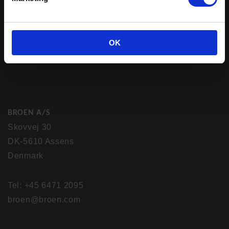
OK
BROEN A/S
Skovvej 30
DK-5610 Assens
Denmark
Tel: +45 6471 2095
broen@broen.com