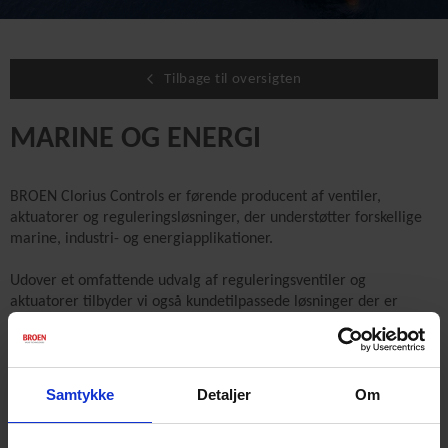
Tilbage til oversigten
MARINE OG ENERGI
BROEN Clorius Controls er førende producent af ventiler,
aktuatorer og reguleringsløsninger, der understøtter forskellige
marine, industri- og energiapplikationer.
Udover et omfattende udvalg af reguleringsventiler og
aktuatorer tilbyder vi også kundetilpassede løsninger der er
tilpasset individuelle behov.
Læs mere om BROEN Clorius
Samtykke
Detaljer
Om