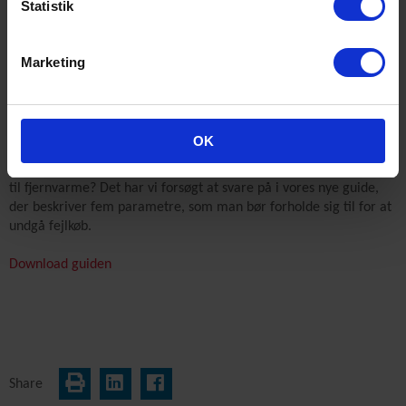
Statistik
Marketing
OK
Guide til valg af fjernvarmeventil
Hvad skal man være opmærksom på når der skal vælges ventiler
til fjernvarme? Det har vi forsøgt at svare på i vores nye guide,
der beskriver fem parametre, som man bør forholde sig til for at
undgå fejlkøb.
Download guiden
Share