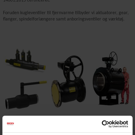
14001:2015 certificeret.
Foruden kugleventiler til fjernvarme tilbyder vi aktuatorer, gear,
flanger, spindelforlængere samt anboringsventiler og værktøj.