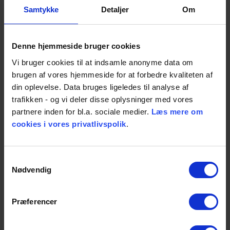
Samtykke
Detaljer
Om
Læs mere om BROEN BALLOMAX® og se
fjernvarmeindustriens mest komplette ventilprogram
Denne hjemmeside bruger cookies
Kontakt os for yderligere oplysninger
Vi bruger cookies til at indsamle anonyme data om
brugen af vores hjemmeside for at forbedre kvaliteten af
din oplevelse. Data bruges ligeledes til analyse af
trafikken - og vi deler disse oplysninger med vores
partnere inden for bl.a. sociale medier.
Læs mere om
cookies i vores privatlivspolik
.
Samtykkevalg
Nødvendig
Præferencer