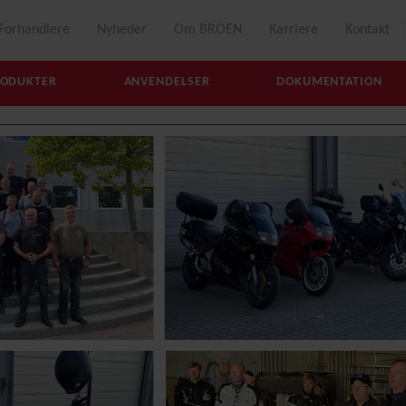
Forhandlere
Nyheder
Om BROEN
Karriere
Kontakt
RODUKTER
ANVENDELSER
DOKUMENTATION