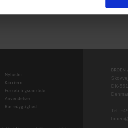
BROEN 
Nyheder
Skovve
Karriere
DK-561
Forretningsområder
Denma
Anvendelser
Bæredygtighed
Tel: +4
broen@