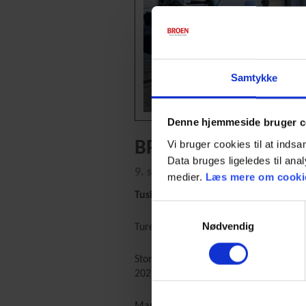
Samtykke
Denne hjemmeside bruger c
BROEN TOURING - T
Vi bruger cookies til at ind
Data bruges ligeledes til anal
9. september 2022
medier.
Læs mere om cookies
Tusind tak for din deltagelse ved 
Samtykkevalg
Nødvendig
Turen gik i år fra Svendborg Kraftvarm
Stor tak til alle jer, som bakkede op o
2023 til vores årlige tradition for jer
Mange hilsner fra