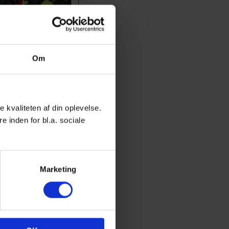
Om
 kvaliteten af din oplevelse.
e inden for bl.a. sociale
Marketing
ske sig.
r, at vi ses igen i