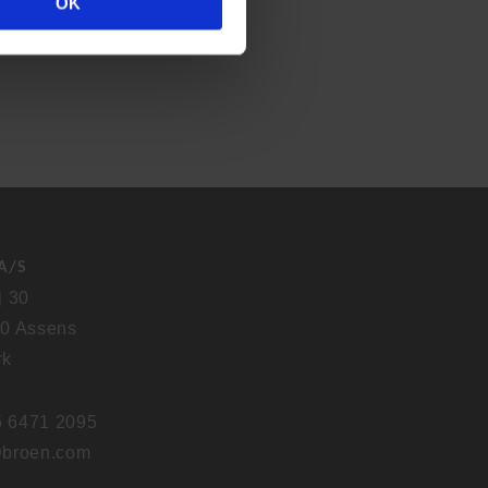
OK
A/S
j 30
0 Assens
rk
5 6471 2095
broen.com