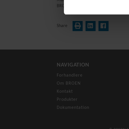
BROEN BALLOMAX® teamet
Share
NAVIGATION
Forhandlere
Om BROEN
Kontakt
Produkter
Dokumentation