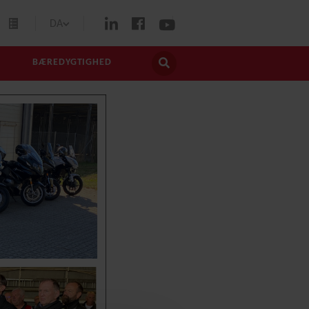
DA
BÆREDYGTIGHED