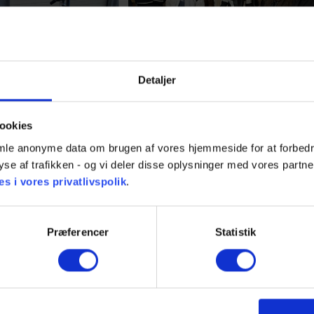
Detaljer
ookies
AK FOR DIN DELTAGELSE
samle anonyme data om brugen af vores hjemmeside for at forbedre
yse af trafikken - og vi deler disse oplysninger med vores partner
 i vores privatlivspolik
.
BROEN TOURING 2022.
Præferencer
Statistik
eværk til BROEN i Assens i noget af det bedste mc-vejr, man kunne øn
m arrangementet og var med til at gøre dagen sjov og hyggelig. Vi håbe
 med interesse for både fjernvarme og motorcykler.